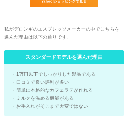
Yahoo!ショッピングで見る
私がデロンギのエスプレッソメーカーの中でこちらを
選んだ理由は以下の通りです。
スタンダードモデルを選んだ理由
・1万円以下でしっかりした製品である
・口コミで良い評判が多い
・簡単に本格的なカフェラテが作れる
・ミルクを温める機能がある
・お手入れがそこまで大変ではない