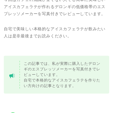
アイスカフェラテが作れるデロンギの低価格帯のエス
プレッソメーカーを写真付きでレビューしています。
自宅で美味しい本格的なアイスカフェラテが飲みたい
人は是非最後までお読みください。
この記事では、私が実際に購入したデロン
ギのエスプレッソメーカーを写真付きでレ
ビューしています。
自宅で本格的なアイスカフェラテを作りた
い方向けの記事となります。