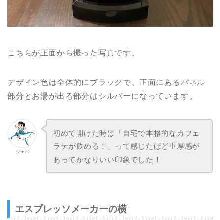
こちらが正面から撮った写真です。
デザイン色は全体的にブラックで、正面にあるパネル
部分とお湯が出る部分はシルバーになっています。
初めて開けた時は「自宅で本格的なカフェ
ラテが飲める！」って感じたほど重厚感が
シェバ
あってかなりいい印象でした！
エスプレッソメーカーの横