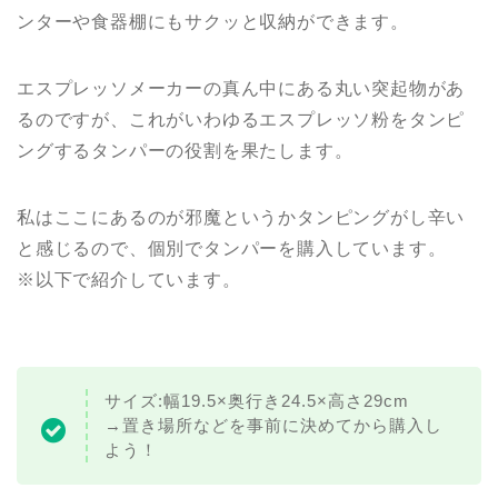
ンターや食器棚にもサクッと収納ができます。
エスプレッソメーカーの真ん中にある丸い突起物があ
るのですが、これがいわゆるエスプレッソ粉をタンピ
ングするタンパーの役割を果たします。
私はここにあるのが邪魔というかタンピングがし辛い
と感じるので、個別でタンパーを購入しています。
※以下で紹介しています。
サイズ:幅19.5×奥行き24.5×高さ29cm
→置き場所などを事前に決めてから購入し
よう！