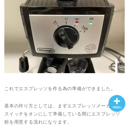
ホーム
プロフィール
ライフハック
転職
これでエスプレッソを作る為の準備ができました。
基本の作り方としては、まずエスプレッソメーカーの
MENU
スイッチをオンにして準備している間にエスプレッソ
粉を用意する流れになります。