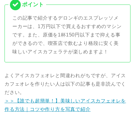
この記事で紹介するデロンギのエスプレッソメ
ーカーは、1万円以下で買えるおすすめのマシン
です。また、原価を1杯150円以下まで抑える事
ができるので、喫茶店で飲むより格段に安く美
味しいアイスカフェラテが楽しめますよ！
よくアイスカフェオレと間違われがちですが、アイス
カフェオレを作りたい人は以下の記事も是非読んでく
ださい。
＞＞【誰でも超簡単！】美味しいアイスカフェオレを
作る方法｜コツや作り方を写真で紹介