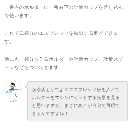
一番左のホルダーに一番右下の計量カップを差し込ん
で使います。
これで二杯分のエスプレッソを抽出する事ができま
す。
他にも一杯分を作るホルダーや計量カップ、計量スプ
ーンなどもついてきます。
喫茶店とかでよくエスプレッソ粉を入れて
ホルダーをマシンにセットする光景を見る
シェバ
と思いますが、まさにあれが自宅で再現で
きるんですよね！