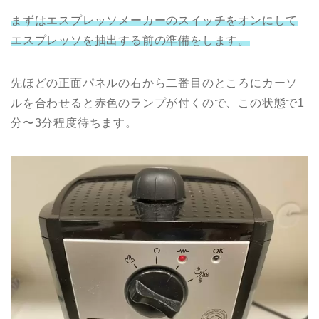
まずはエスプレッソメーカーのスイッチをオンにして
エスプレッソを抽出する前の準備をします。
先ほどの正面パネルの右から二番目のところにカーソ
ルを合わせると赤色のランプが付くので、この状態で1
分〜3分程度待ちます。