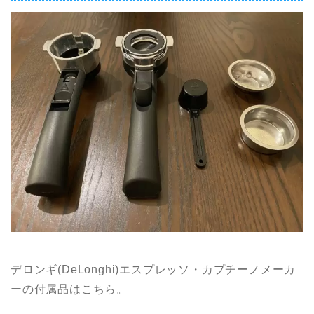
デロンギ(DeLonghi)エスプレッソ・カプチーノメーカ
ーの付属品はこちら。