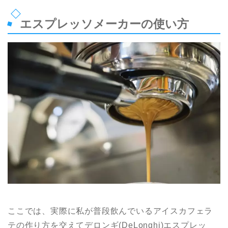
エスプレッソメーカーの使い方
ここでは、実際に私が普段飲んでいるアイスカフェラ
テの作り方を交えてデロンギ(DeLonghi)エスプレッ