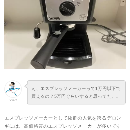
え、エスプレッソメーカーって1万円以下で
買えるの？5万円ぐらいすると思ってた。。
シェバ
エスプレッソメーカーとして抜群の人気を誇るデロン
ギには、高価格帯のエスプレッソメーカーが多いです