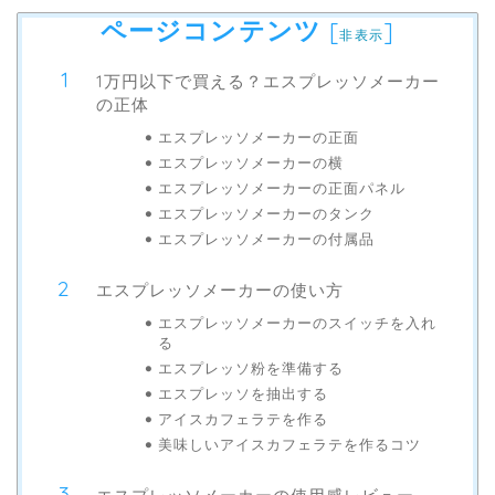
ページコンテンツ
[
]
非表示
1万円以下で買える？エスプレッソメーカー
の正体
エスプレッソメーカーの正面
エスプレッソメーカーの横
エスプレッソメーカーの正面パネル
エスプレッソメーカーのタンク
エスプレッソメーカーの付属品
エスプレッソメーカーの使い方
エスプレッソメーカーのスイッチを入れ
る
エスプレッソ粉を準備する
エスプレッソを抽出する
アイスカフェラテを作る
美味しいアイスカフェラテを作るコツ