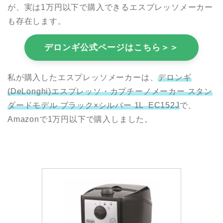
が、実は1万円以下で購入できるエスプレッソメーカー
も存在します。
デロンギ公式ページはこちら＞＞
私が購入したエスプレッソメーカーは、
デロンギ
(DeLonghi)エスプレッソ・カプチーノメーカー スタン
ダードモデル ブラック×シルバー 1L EC152J
で、
Amazonで1万円以下で購入しました。