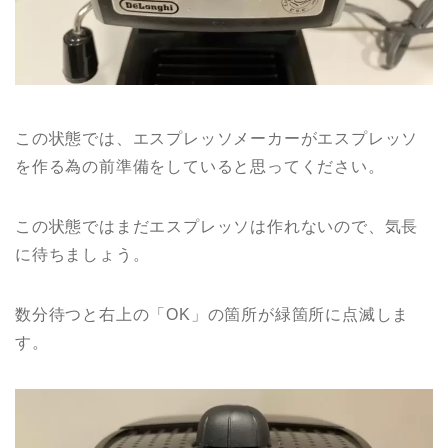
この状態では、エスプレッソメーカーがエスプレッソ
を作る為の前準備をしていると思ってください。
この状態ではまだエスプレッソは作れないので、気長
に待ちましょう。
数分待つと右上の「OK」の箇所が緑箇所に点滅しま
す。