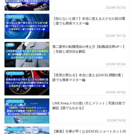
2020年7月21日
ライフハック
【知らないと損？】本当に使えるエクセル技10選
｜誰でも簡単マスター編
2020年7月17日
転職
第二新卒の転職理由の考え方【転職成功率UP！】
｜失敗と成功法を解説
2020年7月16日
ライフハック
【世界が変わる】本当に使えるEXCEL関数5選｜
誰でも簡単マスター編
2020年7月13日
ライフハック
LINE Keepメモの使い方とメリット｜写真22枚で
解説【誰でもわかる】
2020年7月9日
ライフハック
【爆速】仕事が早くなるEXCELショートカット20