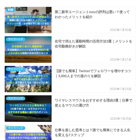
転職
第二新卒エージェントneoの評判は悪い？使って
わかったメリットを紹介
2020年7月30日
ライフハック
在宅で消えた通勤時間の活用方法3選｜メリットを
在宅勤務好きが解説
2020年7月27日
ライフハック
【誰でも簡単】Twitterでフォロワーを増やすコツ
｜3,000人までの道のりを解説
2020年7月25日
ライフハック
ワイヤレスマウスをおすすめする理由3選｜仕事で
使えるマウスの選び方
2020年7月23日
ライフハック
仕事を楽しむ思考とは？誰でも簡単にできる人生
を変える7ステップ