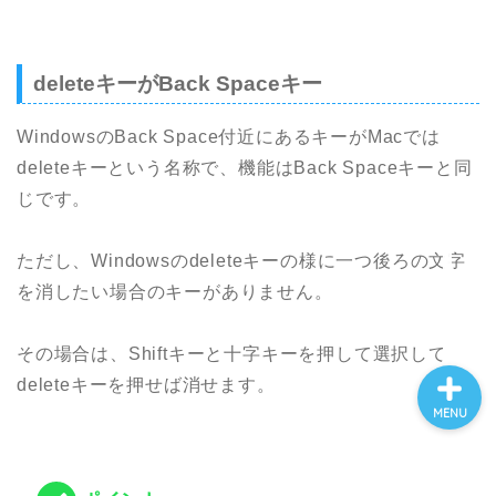
ホーム
deleteキーがBack Spaceキー
WindowsのBack Space付近にあるキーがMacでは
プロフィール
deleteキーという名称で、機能はBack Spaceキーと同
じです。
ライフハック
ただし、Windowsのdeleteキーの様に一つ後ろの文字
転職
を消したい場合のキーがありません。
その場合は、Shiftキーと十字キーを押して選択して
deleteキーを押せば消せます。
MENU