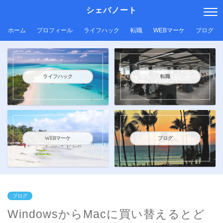
シェバノート
ホーム
プロフィール
ライフハック
転職
WEBマーケ
ブログ
ライフハック
転職
WEBマーケ
ブログ
ブログ
WindowsからMacに買い替えるとど