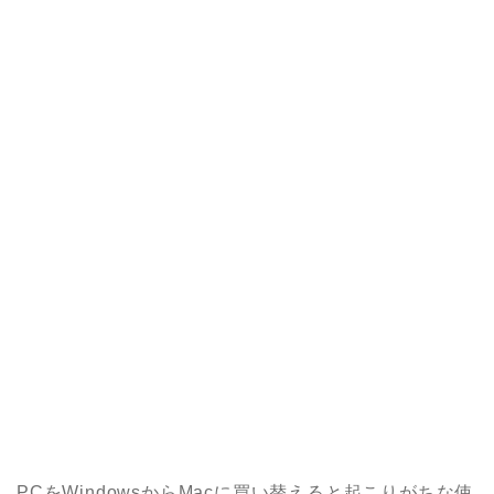
PCをWindowsからMacに買い替えると起こりがちな使