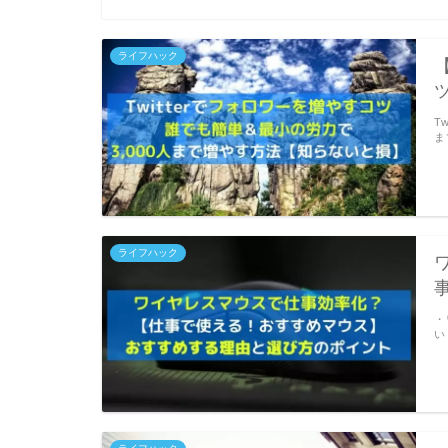
ライフハック
T
ま
ライフハック
・
い