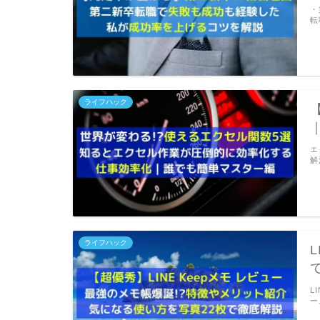
・
転
ライフハック
エ
解
ライフハック
L
ー