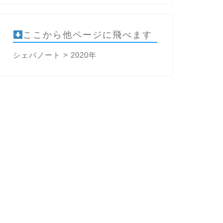
ここから他ページに飛べます
シェバノート
>
2020年