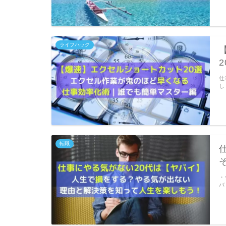
ライフハック
仕
し
転職
・
バ