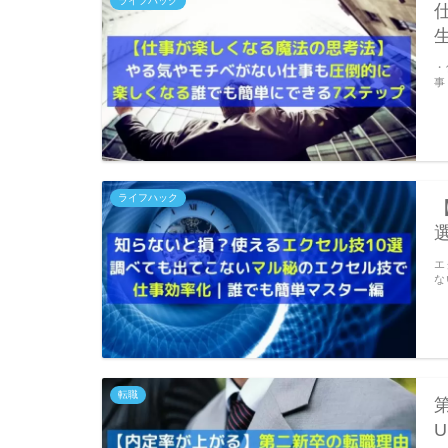
ライフハック
・
事
ライフハック
エ
な
転職