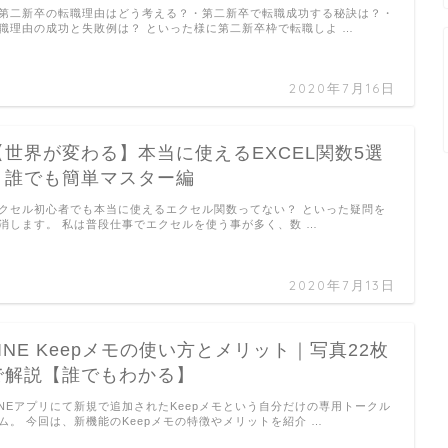
第二新卒の転職理由はどう考える？・第二新卒で転職成功する秘訣は？・
職理由の成功と失敗例は？ といった様に第二新卒枠で転職しよ …
2020年7月16日
【世界が変わる】本当に使えるEXCEL関数5選
｜誰でも簡単マスター編
クセル初心者でも本当に使えるエクセル関数ってない？ といった疑問を
消します。 私は普段仕事でエクセルを使う事が多く、数 …
2020年7月13日
LINE Keepメモの使い方とメリット｜写真22枚
で解説【誰でもわかる】
INEアプリにて新規で追加されたKeepメモという自分だけの専用トークル
ム。 今回は、新機能のKeepメモの特徴やメリットを紹介 …